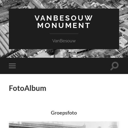
VANBESOUW
MONUMENT
VanBesouw
Toggle
Toggle
zoekve
mobiel
menu
FotoAlbum
Groepsfoto